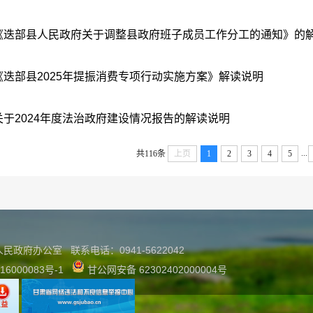
《迭部县人民政府关于调整县政府班子成员工作分工的通知》的
《迭部县2025年提振消费专项行动实施方案》解读说明
关于2024年度法治政府建设情况报告的解读说明
...
共116条
上页
1
2
3
4
5
县人民政府办公室
联系
电话：0941-5622042
16000083号-1
甘公网安备 62302402000004号