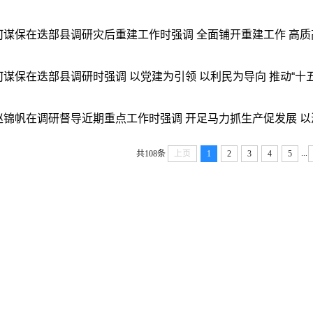
何谋保在迭部县调研灾后重建工作时强调 全面铺开重建工作 高质高
何谋保在迭部县调研时强调 以党建为引领 以利民为导向 推动“十五五”
赵锦帆在调研督导近期重点工作时强调 开足马力抓生产促发展 以满格
...
共108条
上页
1
2
3
4
5