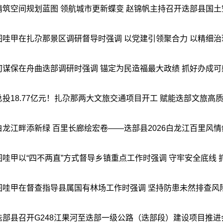
精筑空间规划蓝图 领航城市更新蝶变 赵锦帆主持召开迭部县国土空间
图哇甲在扎尕那景区调研督导时强调 以党建引领聚合力 以精细治理提
何谋保在舟曲迭部调研时强调 锚定为民造福最大政绩 抓好办成可感可
总投18.77亿元！扎尕那两大文旅交通项目开工 赋能迭部文旅高
白龙江畔添新绿 百里长廊绘宏卷——迭部县2026白龙江百里风情线
图哇甲以“四不两直”方式督导乡镇重点工作时强调 守牢安全底线 抓实
图哇甲在督查指导县属国有林场工作时强调 坚持防患未然排查风险隐患
迭部县召开G248江果河至迭部一级公路（迭部段）建设项目推进