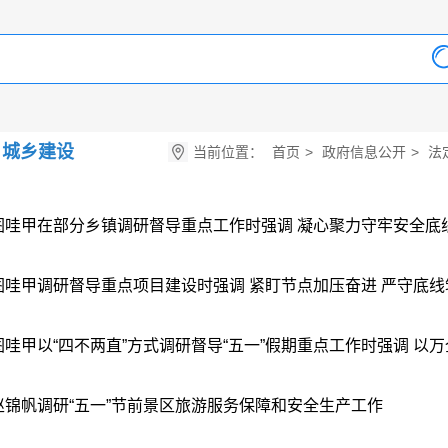
城乡建设
当前位置：
首页
>
政府信息公开
>
法
图哇甲在部分乡镇调研督导重点工作时强调 凝心聚力守牢安全底线 真
图哇甲调研督导重点项目建设时强调 紧盯节点加压奋进 严守底线筑牢
图哇甲以“四不两直”方式调研督导“五一”假期重点工作时强调 以万全
赵锦帆调研“五一”节前景区旅游服务保障和安全生产工作