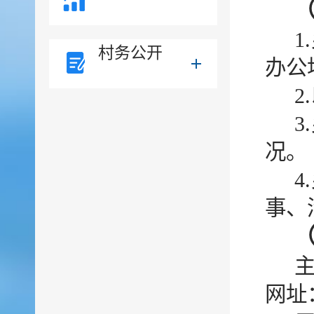
村务公开
办公
2
况。
事、
网址：h