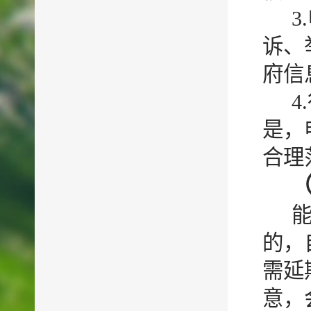
诉、
府信
是，
合理
的，
需延
意，