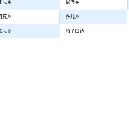
卡坝乡
尼傲乡
阿夏乡
多儿乡
桑坝乡
腊子口镇