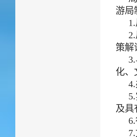
游局
1
策解
化、
及具