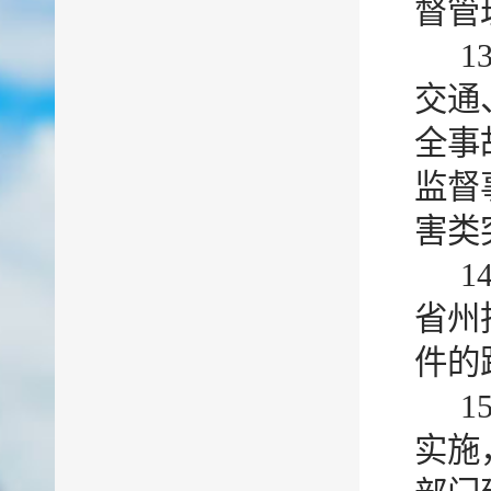
督管
1
交通
全事
监督
害类
1
省州
件的
1
实施