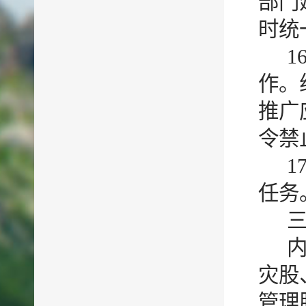
部门
时统
1
作。
推广
令禁
1
任务
灾股
管理