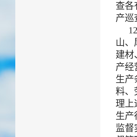
查各
产巡
1
山、
建材
产经
生产
料、
理上
生产
监督