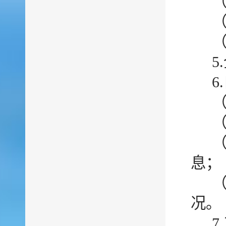
5
6
息；
况。
7