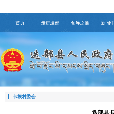
首页
走进迭部
领导之窗
新闻
卡坝村委会
迭部县卡