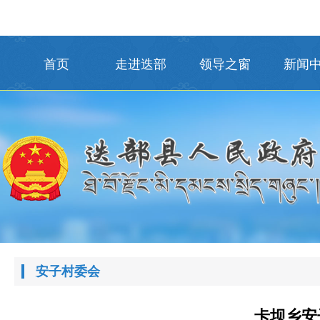
首页
走进迭部
领导之窗
新闻
安子村委会
卡坝乡安