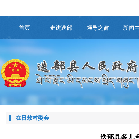
首页
走进迭部
领导之窗
新闻
在日敖村委会
迭部县多儿乡