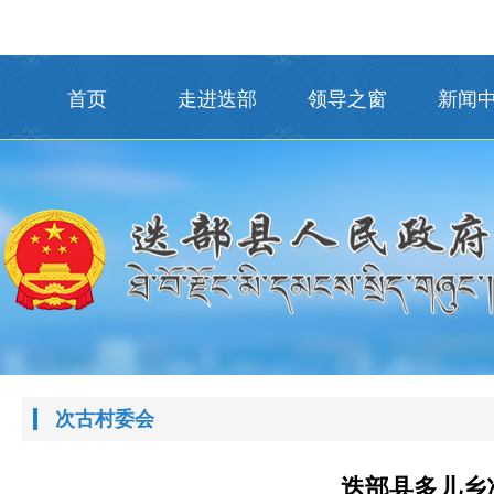
首页
走进迭部
领导之窗
新闻
次古村委会
迭部县多儿乡次