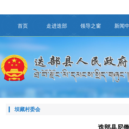
首页
走进迭部
领导之窗
新闻
坝藏村委会
迭部县尼傲