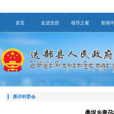
首页
走进迭部
领导之窗
新闻
唐尕村委会
桑坝乡唐尕