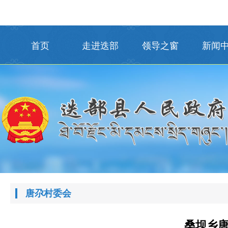
首页
走进迭部
领导之窗
新闻
唐尕村委会
桑坝乡唐