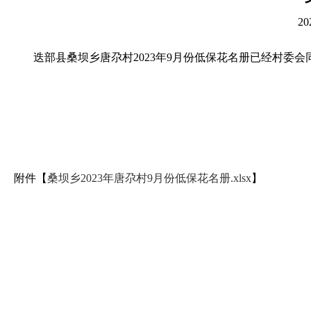
2
迭部县桑坝乡
唐尕
村
2023年
9月份
低保花名册已经村委会
附件【
桑坝乡2023年唐尕村9月份低保花名册.xlsx
】