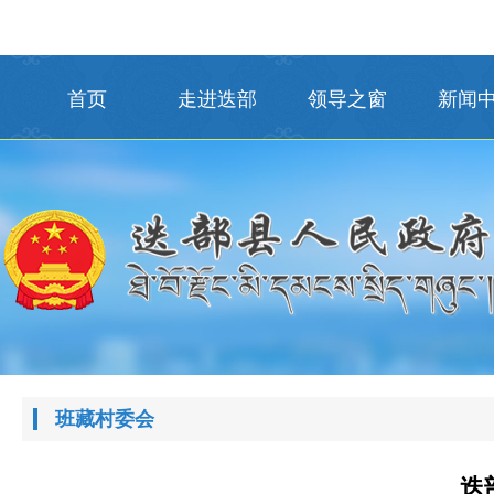
首页
走进迭部
领导之窗
新闻
班藏村委会
迭