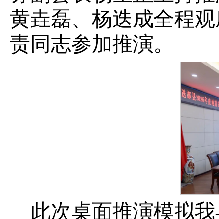
黄垚磊、杨迭成全程观
责同志参加推演。
此次桌面推演模拟我