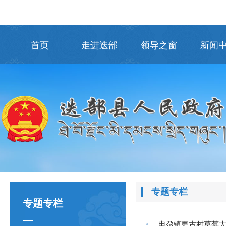
首页
走进迭部
领导之窗
新闻
专题专栏
专题专栏
电尕镇更古村草莓