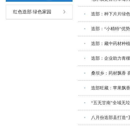
红色迭部 绿色家园
迭部：种下片片绿
迭部：“小精特”优
迭部：藏中药材种
迭部：企业助力青
​桑坝乡：药材飘香 
迭部旺藏：苹果飘香
“五无甘南”全域无
八月份迭部县打造“