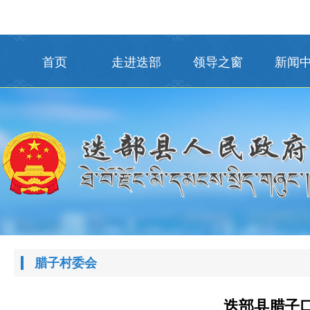
首页
走进迭部
领导之窗
新闻
腊子村委会
迭部县腊子口