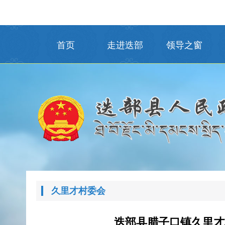
首页
走进迭部
领导之窗
久里才村委会
迭部县腊子口镇久里才