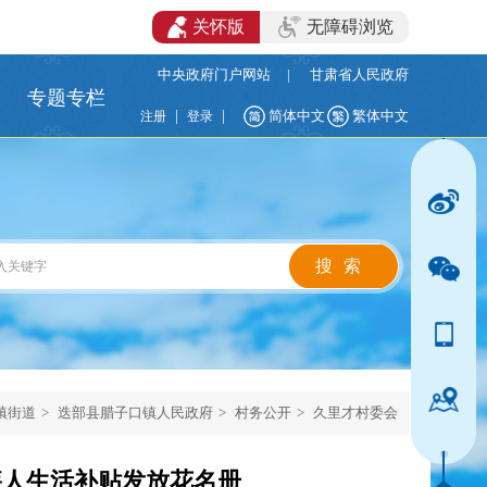
关怀版
无障碍浏览
中央政府门户网站
|
甘肃省人民政府
专题专栏
|
|
简体中文
繁体中文
注册
登录
镇街道
>
迭部县腊子口镇人民政府
>
村务公开
>
久里才村委会
疾人生活补贴发放花名册