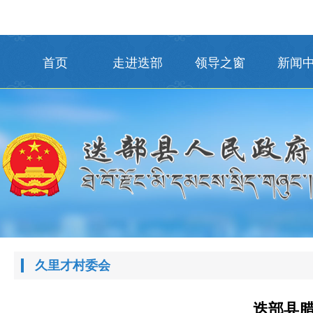
首页
走进迭部
领导之窗
新闻
久里才村委会
迭部县腊