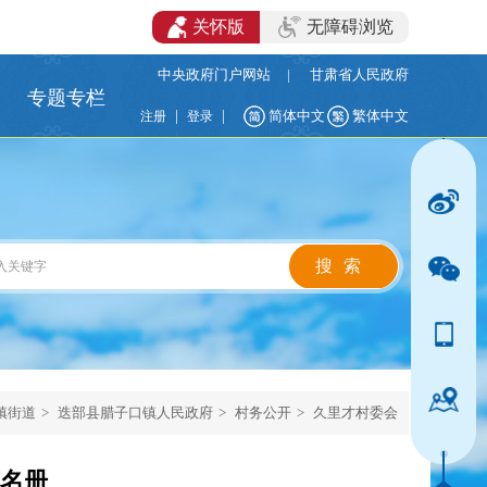
关怀版
无障碍浏览
中央政府门户网站
|
甘肃省人民政府
专题专栏
|
|
简体中文
繁体中文
注册
登录
镇街道
>
迭部县腊子口镇人民政府
>
村务公开
>
久里才村委会
花名册