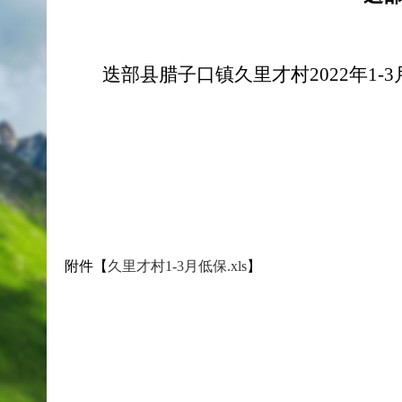
迭部县腊子口镇久里才村2022年
附件【
久里才村1-3月低保.xls
】