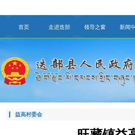
首页
走进迭部
领导之窗
新闻
益高村委会
旺藏镇益高