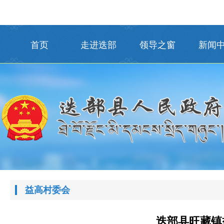
首页
走进迭部
领导之窗
新闻
益高村委会
迭部县旺藏镇