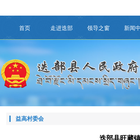
首页
走进迭部
领导之窗
新闻
益高村委会
迭部县旺藏镇