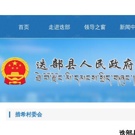
首页
走进迭部
领导之窗
新闻
措希村委会
迭部