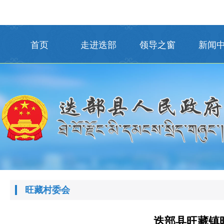
首页
走进迭部
领导之窗
新闻
旺藏村委会
迭部县旺藏镇