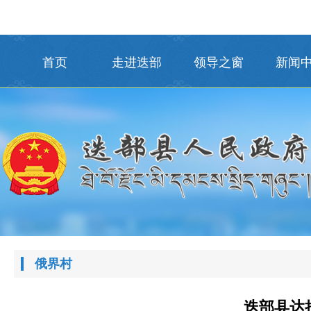
首页
走进迭部
领导之窗
新闻
俄界村
迭部县达