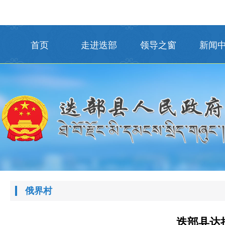
首页
走进迭部
领导之窗
新闻
俄界村
迭部县达