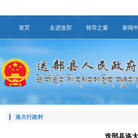
首页
走进迭部
领导之窗
新闻
洛大行政村
迭部县洛大