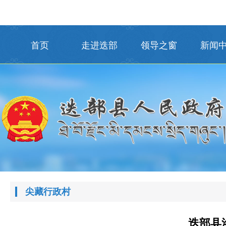
首页
走进迭部
领导之窗
新闻
尖藏行政村
迭部县