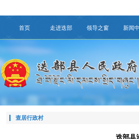
首页
走进迭部
领导之窗
新闻
查居行政村
迭部县