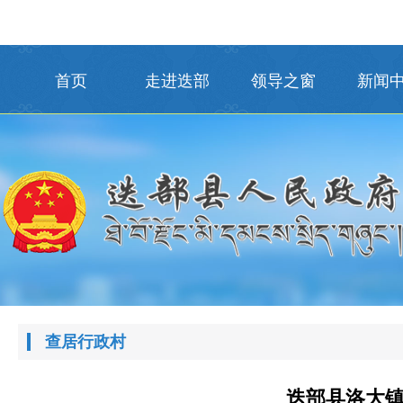
首页
走进迭部
领导之窗
新闻
查居行政村
迭部县洛大镇