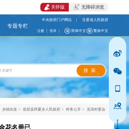
关怀版
无障碍浏览
中央政府门户网站
|
甘肃省人民政府
专题专栏
|
|
简体中文
繁体中文
注册
登录
乡镇街道
>
迭部县阿夏乡人民政府
>
村务公开
>
克浪村委会
障金花名册已