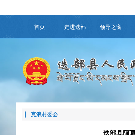
首页
走进迭部
领导之窗
克浪村委会
迭部县阿夏