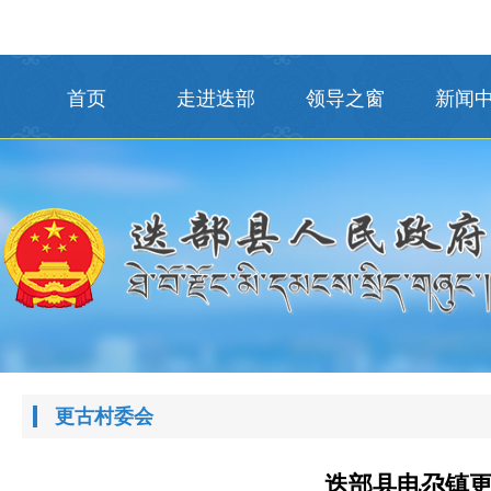
首页
走进迭部
领导之窗
新闻
更古村委会
迭部县电尕镇更