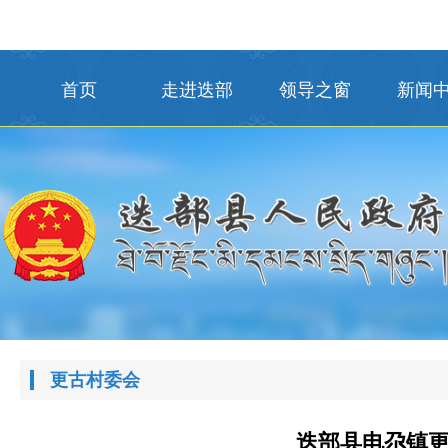
首页
走进迭部
领导之窗
新闻
更古村委会
迭部县电尕镇更