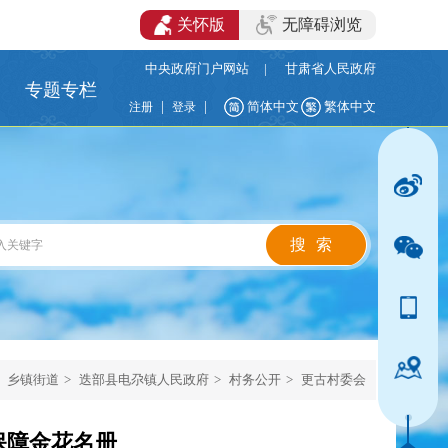
关怀版
无障碍浏览
中央政府门户网站
|
甘肃省人民政府
专题专栏
|
|
简体中文
繁体中文
注册
登录
乡镇街道
>
迭部县电尕镇人民政府
>
村务公开
>
更古村委会
保障金花名册