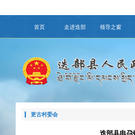
首页
走进迭部
领导之窗
更古村委会
迭部县电尕