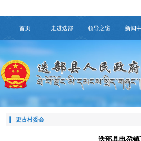
首页
走进迭部
领导之窗
新闻
更古村委会
迭部县电尕镇