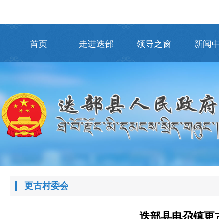
首页
走进迭部
领导之窗
新闻
更古村委会
迭部县电尕镇更古