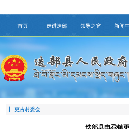
首页
走进迭部
领导之窗
新闻
更古村委会
迭部县电尕镇更