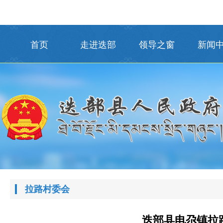
首页
走进迭部
领导之窗
新闻
拉路村委会
迭部县电尕镇拉路