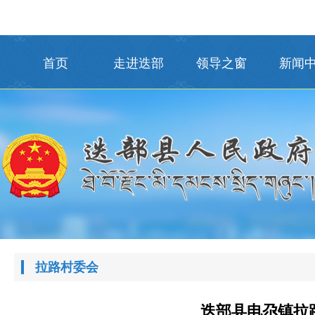
首页
走进迭部
领导之窗
新闻
拉路村委会
迭部县电尕镇拉路