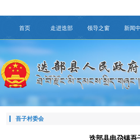
首页
走进迭部
领导之窗
新闻
吾子村委会
迭部县电尕镇吾子