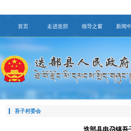
首页
走进迭部
领导之窗
新闻
吾子村委会
迭部县电尕镇吾子