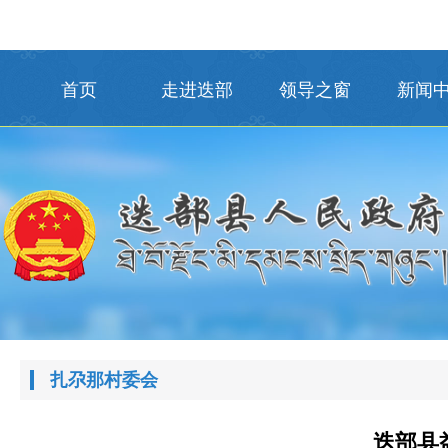
首页
走进迭部
领导之窗
新闻
扎尕那村委会
迭部县