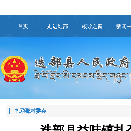
首页
走进迭部
领导之窗
新闻
扎尕那村委会
迭部县益哇镇扎尕