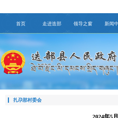
首页
走进迭部
领导之窗
新闻
扎尕那村委会
2024