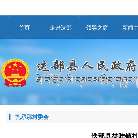
首页
走进迭部
领导之窗
新闻
扎尕那村委会
迭部县益哇镇扎