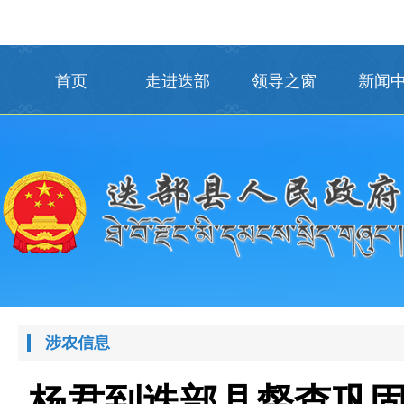
首页
走进迭部
领导之窗
新闻
涉农信息
杨君到迭部县督查巩