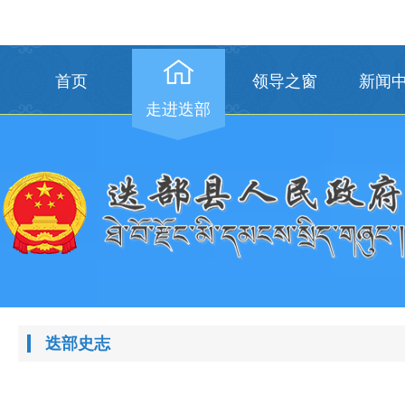
首页
领导之窗
新闻
走进迭部
迭部史志