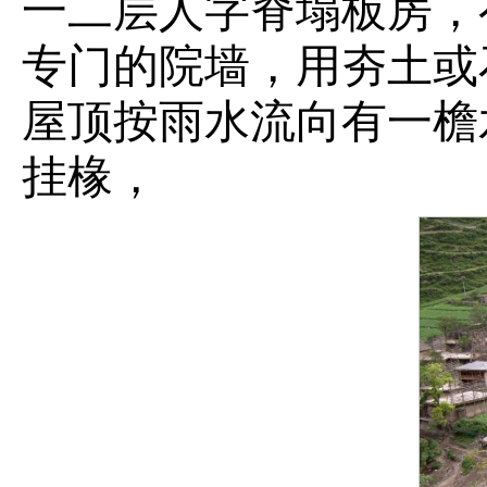
一二层人字脊塌板房，
专门的院墙，用夯土或
屋顶按雨水流向有一檐
挂椽，